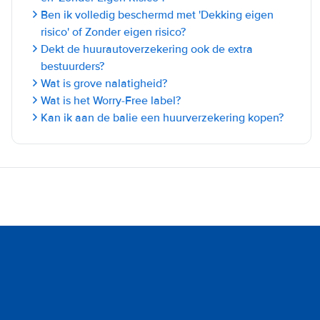
Ben ik volledig beschermd met 'Dekking eigen
risico' of Zonder eigen risico?
Dekt de huurautoverzekering ook de extra
bestuurders?
Wat is grove nalatigheid?
Wat is het Worry-Free label?
Kan ik aan de balie een huurverzekering kopen?