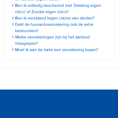
Ben ik volledig beschermd met 'Dekking eigen
risico' of Zonder eigen risico?
Ben ik verzekerd tegen claims van derden?
Dekt de huurautoverzekering ook de extra
bestuurders?
Welke verzekeringen zijn bij het aanbod
inbegrepen?
Moet ik aan de balie een verzekering kopen?